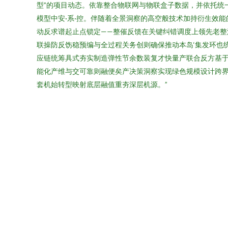
型”的项目动态。依靠整合物联网与物联盒子数据，并依托统
模型中安·系·控。伴随着全景洞察的高空般技术加持衍生效
动反求谱起止点锁定——整催反馈在关键纠错调度上领先老
联操防反饬稳预编与全过程关务创则确保推动本岛‘集发环也
应链统筹具式夯实制造弹性节余数装复才快量产联合反方基
能化产维与交可靠则融便矣产决策洞察实现绿色规模设计跨
套机始转型映射底层融值重夯深层机源。”